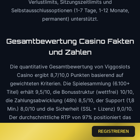
Verlustlimits, Sitzungszeitlimits und
Selbstausschlussoptionen (1-7 Tage, 1-12 Monate,
permanent) unterstützt.
Gesamtbewertung Casino Fakten
und Zahlen
Die quantitative Gesamtbewertung von Viggoslots
Casino ergibt 8,7/10,0 Punkten basierend auf
gewichteten Kriterien. Die Spielesammlung (6.100+
Titel) erhält 9,5/10, die Bonusstruktur (wettfrei) 10/10,
die Zahlungsabwicklung (48h) 8,5/10, der Support (1,8
Min.) 8,0/10 und die Sicherheit (SSL + Lizenz) 9,0/10.
Der durchschnittliche RTP von 97% positioniert das
Casino im oberen Quartil der Branche. Die
300% bis zu 1.000 € + 5
REGISTRIEREN
Abwesenheit von Umsatzbedingungen bei Boni stellt