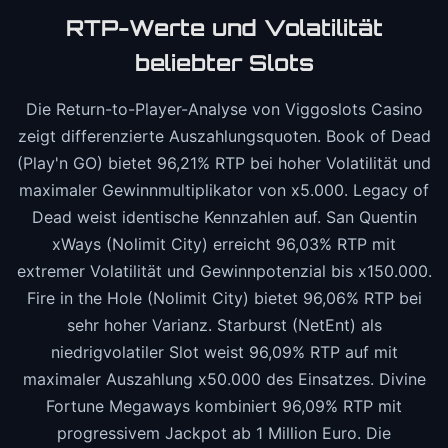
RTP-Werte und Volatilität
beliebter Slots
Die Return-to-Player-Analyse von Viggoslots Casino
zeigt differenzierte Auszahlungsquoten. Book of Dead
(Play'n GO) bietet 96,21% RTP bei hoher Volatilität und
maximaler Gewinnmultiplikator von x5.000. Legacy of
Dead weist identische Kennzahlen auf. San Quentin
xWays (Nolimit City) erreicht 96,03% RTP mit
extremer Volatilität und Gewinnpotenzial bis x150.000.
Fire in the Hole (Nolimit City) bietet 96,06% RTP bei
sehr hoher Varianz. Starburst (NetEnt) als
niedrigvolatiler Slot weist 96,09% RTP auf mit
maximaler Auszahlung x50.000 des Einsatzes. Divine
Fortune Megaways kombiniert 96,09% RTP mit
progressivem Jackpot ab 1 Million Euro. Die