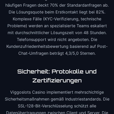
häufigen Fragen deckt 70% der Standardanfragen ab.
Die Lösungsquote beim Erstkontakt liegt bei 82%.
Komplexe Fälle (KYC-Verifizierung, technische
Probleme) werden an spezialisierte Teams eskaliert
mit durchschnittlicher Lösungszeit von 48 Stunden.
Telefonsupport wird nicht angeboten. Die
Kundenzufriedenheitsbewertung basierend auf Post-
Chat-Umfragen beträgt 4,3/5,0 Sternen.
Sicherheit: Protokolle und
Zertifizierungen
Viggoslots Casino implementiert mehrschichtige
Sicherheitsmaßnahmen gemäß Industriestandards. Die
SSL-128-Bit-Verschlüsselung schützt alle
Datenübertragungen zwischen Client und Server. Die