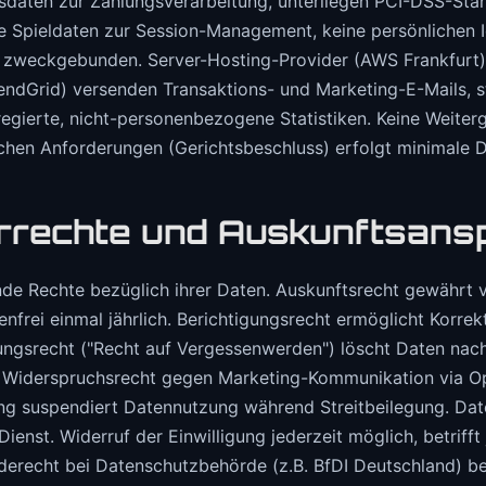
onsdaten zur Zahlungsverarbeitung, unterliegen PCI-DSS-Sta
pieldaten zur Session-Management, keine persönlichen Ident
 zweckgebunden. Server-Hosting-Provider (AWS Frankfurt) s
 (SendGrid) versenden Transaktions- und Marketing-E-Mails
regierte, nicht-personenbezogene Statistiken. Keine Weite
lichen Anforderungen (Gerichtsbeschluss) erfolgt minimale Di
errechte und Auskunftsans
de Rechte bezüglich ihrer Daten. Auskunftsrecht gewährt 
frei einmal jährlich. Berichtigungsrecht ermöglicht Korre
ungsrecht ("Recht auf Vergessenwerden") löscht Daten nac
Widerspruchsrecht gegen Marketing-Kommunikation via Opt
ng suspendiert Datennutzung während Streitbeilegung. Date
nst. Widerruf der Einwilligung jederzeit möglich, betrifft
derecht bei Datenschutzbehörde (z.B. BfDI Deutschland) be