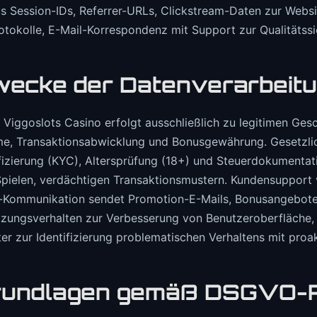
 Session-IDs, Referrer-URLs, Clickstream-Daten zur Webs
otokolle, E-Mail-Korrespondenz mit Support zur Qualitätssi
ecke der Datenverarbeit
 Viggoslots Casino erfolgt ausschließlich zu legitimen Ges
hme, Transaktionsabwicklung und Bonusgewährung. Gesetzl
zierung (KYC), Altersprüfung (18+) und Steuerdokumentati
pielen, verdächtigen Transaktionsmustern. Kundensupport v
Kommunikation sendet Promotion-E-Mails, Bonusangebote, N
zungsverhalten zur Verbesserung von Benutzeroberfläche, L
r zur Identifizierung problematischen Verhaltens mit proak
rundlagen gemäß DSGVO-Pr