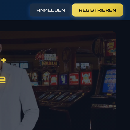
ANMELDEN
REGISTRIEREN
+
e