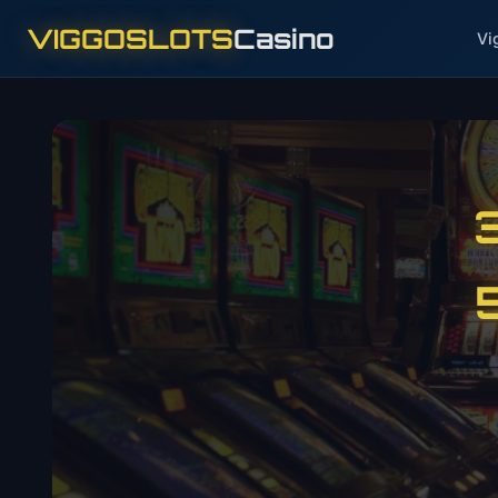
VIGGOSLOTS
Casino
Vi