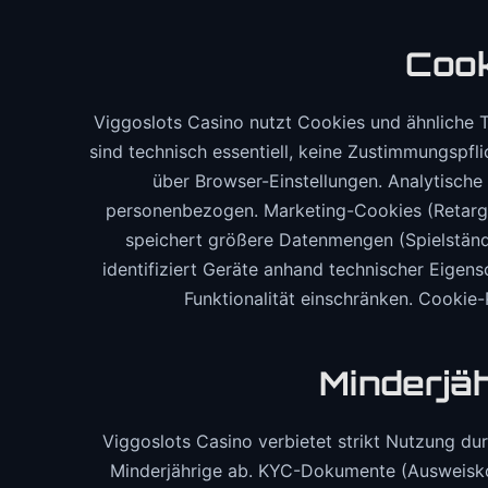
Cook
Viggoslots Casino nutzt Cookies und ähnliche T
sind technisch essentiell, keine Zustimmungspfli
über Browser-Einstellungen. Analytische
personenbezogen. Marketing-Cookies (Retarget
speichert größere Datenmengen (Spielstände,
identifiziert Geräte anhand technischer Eigen
Funktionalität einschränken. Cookie-
Minderjä
Viggoslots Casino verbietet strikt Nutzung dur
Minderjährige ab. KYC-Dokumente (Ausweiskop