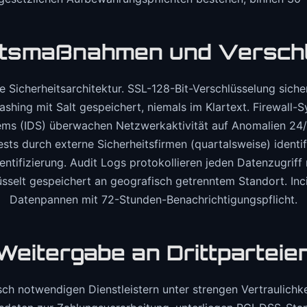
itsmaßnahmen und Versch
 Sicherheitsarchitektur. SSL-128-Bit-Verschlüsselung sich
hing mit Salt gespeichert, niemals im Klartext. Firewall-Sy
stems (IDS) überwachen Netzwerkaktivität auf Anomalien 24
ts durch externe Sicherheitsfirmen (quartalsweise) identif
hentifizierung. Audit Logs protokollieren jeden Datenzugri
lüsselt gespeichert an geografisch getrenntem Standort. Inc
Datenpannen mit 72-Stunden-Benachrichtigungspflicht.
Weitergabe an Drittparteie
isch notwendigen Dienstleistern unter strengen Vertraulichk