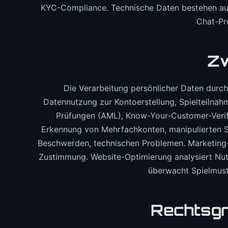
KYC-Compliance. Technische Daten bestehen aus
Chat-Pr
Zw
Die Verarbeitung persönlicher Daten durch
Datennutzung zur Kontoerstellung, Spielteilna
Prüfungen (AML), Know-Your-Customer-Verifi
Erkennung von Mehrfachkonten, manipulierten S
Beschwerden, technischen Problemen. Marketing-
Zustimmung. Website-Optimierung analysiert Nut
überwacht Spielmuste
Rechtsg