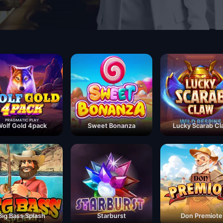
olf Gold 4pack
Sweet Bonanza
Lucky Scarab C
Big Bass Splash
Starburst
Don Premiote