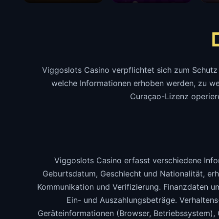
Viggoslots Casino verpflichtet sich zum Schutz 
welche Informationen erhoben werden, zu we
Curaçao-Lizenz operieren
Viggoslots Casino erfasst verschiedene Inf
Geburtsdatum, Geschlecht und Nationalität, erh
Kommunikation und Verifizierung. Finanzdaten u
Ein- und Auszahlungsbeträge. Verhaltens-
Geräteinformationen (Browser, Betriebssystem),